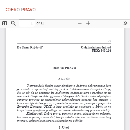
Povratak
Pr
P
DOBRO PRAVO
na
P
detalje
članka