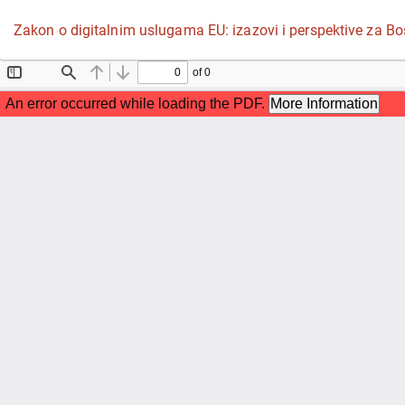
Povratak
Zakon o digitalnim uslugama EU: izazovi i perspektive za Bo
na
detalje
članka