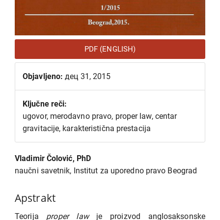
PDF (ENGLISH)
Objavljeno:
дец 31, 2015
Ključne reči:
ugovor, merodavno pravo, proper law, centar
gravitacije, karakteristična prestacija
Glavni
Vladimir Čolović, PhD
sadržaj
naučni savetnik, Institut za uporedno pravo Beograd
članka
Apstrakt
Teorija
proper law
je proizvod anglosaksonske