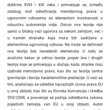
doktrine XVIII i XIX veka i primenjuje se, između
ostalog, kod određivanja merodavnog prava u
ugovornim odnosima sa elementom inostranosti u
odsustvu autonomije volje. Osnov ove teorije nije
samo u bliskoj vezi ugovora sa nekom zemljom, već i
u nameri stranaka koja mora biti sadržana u
elementima ugovornog odnosa. Ne može se defnisati
ova teorija bez navedenih elemenata. U radu se
analizira kakav je odnos teorije
proper law
i drugih
teorija koje se primenjuju u slučaju kada stranke nisu
izabrale merodavno pravo, kao što su teorija centra
gravitacije i teorija karakteristične prestacije. U vezi sa
tim, analiziraju se odredbe najvažnijih izvora prava EU
u ovoj oblasti, kao što su Rimska konvencija i Uredba
593/2008, a posvećuje se pažnja odredbama zakona
pojedinih zemalja van EU u ovoj oblasti. Autor