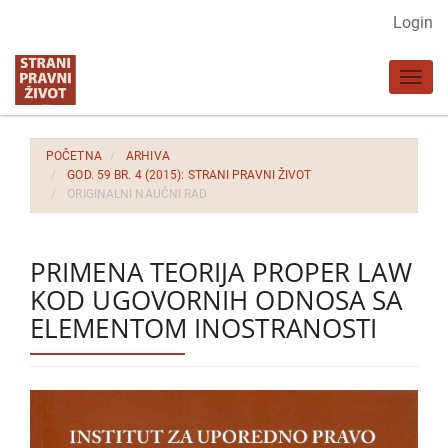
Glavna
Login
navigacija
Glavni
Toggl
sadržaj
navig
Bočna
strana
POČETNA
ARHIVA
GOD. 59 BR. 4 (2015): STRANI PRAVNI ŽIVOT
ORIGINALNI NAUČNI RAD
PRIMENA TEORIJA PROPER LAW
KOD UGOVORNIH ODNOSA SA
ELEMENTOM INOSTRANOSTI
Bočna
strana
članka