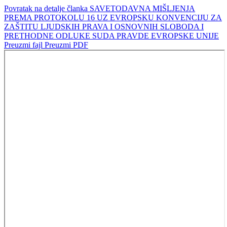
Povratak na detalje članka
SAVETODAVNA MIŠLJENJA
PREMA PROTOKOLU 16 UZ EVROPSKU KONVENCIJU ZA
ZAŠTITU LJUDSKIH PRAVA I OSNOVNIH SLOBODA I
PRETHODNE ODLUKE SUDA PRAVDE EVROPSKE UNIJE
Preuzmi fajl
Preuzmi PDF