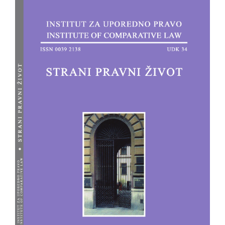
Bočna
strana
članka