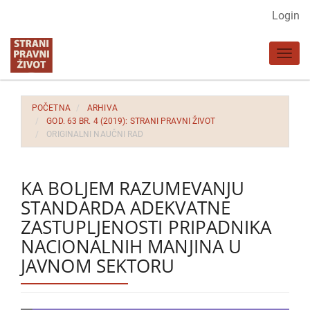
Glavna
Login
navigacija
Glavni
Toggl
sadržaj
navig
Bočna
strana
POČETNA
ARHIVA
GOD. 63 BR. 4 (2019): STRANI PRAVNI ŽIVOT
ORIGINALNI NAUČNI RAD
KA BOLJEM RAZUMEVANJU
STANDARDA ADEKVATNE
ZASTUPLJENOSTI PRIPADNIKA
NACIONALNIH MANJINA U
JAVNOM SEKTORU