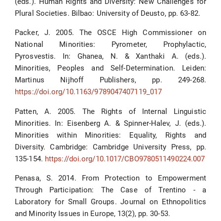
(eds.). Human Rights and Diversity: New Challenges for
Plural Societies. Bilbao: University of Deusto, pp. 63-82.
Packer, J. 2005. The OSCE High Commissioner on
National Minorities: Pyrometer, Prophylactic,
Pyrosvestis. In: Ghanea, N. & Xanthaki A. (eds.).
Minorities, Peoples and Self-Determination. Leiden:
Martinus Nijhoff Publishers, pp. 249-268.
https://doi.org/10.1163/9789047407119_017
Patten, A. 2005. The Rights of Internal Linguistic
Minorities. In: Eisenberg A. & Spinner-Halev, J. (eds.).
Minorities within Minorities: Equality, Rights and
Diversity. Cambridge: Cambridge University Press, pp.
135-154.
https://doi.org/10.1017/CBO9780511490224.007
Penasa, S. 2014. From Protection to Empowerment
Through Participation: The Case of Trentino - a
Laboratory for Small Groups. Journal on Ethnopolitics
and Minority Issues in Europe, 13(2), pp. 30-53.