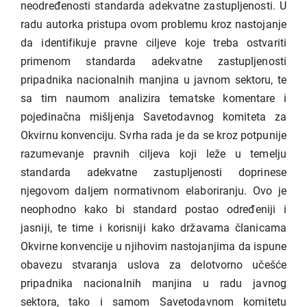
neodređenosti standarda adekvatne zastupljenosti. U
radu autorka pristupa ovom problemu kroz nastojanje
da identifikuje pravne ciljeve koje treba ostvariti
primenom standarda adekvatne zastupljenosti
pripadnika nacionalnih manjina u javnom sektoru, te
sa tim naumom analizira tematske komentare i
pojedinačna mišljenja Savetodavnog komiteta za
Okvirnu konvenciju. Svrha rada je da se kroz potpunije
razumevanje pravnih ciljeva koji leže u temelju
standarda adekvatne zastupljenosti doprinese
njegovom daljem normativnom elaboriranju. Ovo je
neophodno kako bi standard postao određeniji i
jasniji, te time i korisniji kako državama članicama
Okvirne konvencije u njihovim nastojanjima da ispune
obavezu stvaranja uslova za delotvorno učešće
pripadnika nacionalnih manjina u radu javnog
sektora, tako i samom Savetodavnom komitetu