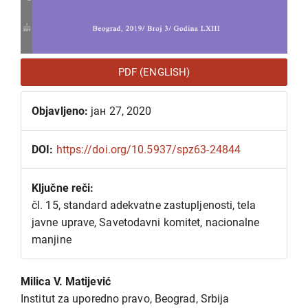
PDF (ENGLISH)
Objavljeno:
јан 27, 2020
DOI:
https://doi.org/10.5937/spz63-24844
Ključne reči:
čl. 15, standard adekvatne zastupljenosti, tela
javne uprave, Savetodavni komitet, nacionalne
manjine
Glavni
Milica V. Matijević
sadržaj
Institut za uporedno pravo, Beograd, Srbija