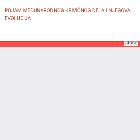
Povratak
POJAM MEĐUNARODNOG KRIVIČNOG DELA I NJEGOVA
na
EVOLUCIJA
detalje
članka
Pr
P
P