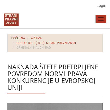
Glavna
Login
navigacija
Glavni
Toggl
sadržaj
navig
Bočna
strana
POČETNA
ARHIVA
GOD. 62 BR. 1 (2018): STRANI PRAVNI ŽIVOT
ORIGINALNI NAUČNI RAD
NAKNADA ŠTETE PRETRPLJENE
POVREDOM NORMI PRAVA
KONKURENCIJE U EVROPSKOJ
UNIJI
Bočna