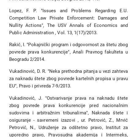
Lopez, F. P. "Issues and Problems Regarding E.U.
Competition Law Private Enforcement: Damages and
Nullity Actions", The USV Annals of Economics and
Public Administration , Vol. 13, 1(17)/2013.
Rakić, I. "Pokajnički program i odgovornost za štetu zbog
povrede prava konkurencije", Anali Pravnog fakulteta u
Beogradu 2/2014.
Vukadinović, D. R. "Neka prethodna pitanja u vezi zahteva
za naknadu štete zbog povrede kartelnih propisa u pravu
EU", Pravo i privreda 7-9/2013.
Vukadinović, J. "Ostvarivanje prava na naknadu štete
zbog povrede prava konkurencije pred nacionalnim
sudovima i arbitražnim tribunalima", Naknada štete i
osiguranje - savremeni izazovi , ur. Petrović, Z., Mrvić
Petrović, N., Udruženje za odštetno pravo, Institut za
uporedno pravo, Pravosudna akademija i Intermeks,