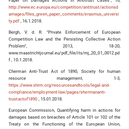
Paper on Damages Actions in Antitrust Cases", 10,
http://www.ec.europa.eu/competition/antitrust/actionsd
amages/files_green_paper_comments/erasmus_universi
ty.pdf
, 16.1.2018.
Bergh, V. d. R. "Private Enforcement of European
Competition Law and the Persisting Collective Action
Problem", 2013, 18-20,
www.maastrichtjournal.eu/pdf_file/its/mj_20_01_0012.pd
f , 10.1.2018.
Cherman Anti-Trust Act of 1890, Society for human
resource management, 1-3,
https://www.shrm.org/resourcesandtools/legal-and-
compliance/employment-law/pages/shermananti-
trustactof1890
, 15.01.2018.
European Commission, Quantifying harm in actions for
damages based on breaches of Article 101 or 102 of the
Treaty on the Functioning of the European Union,