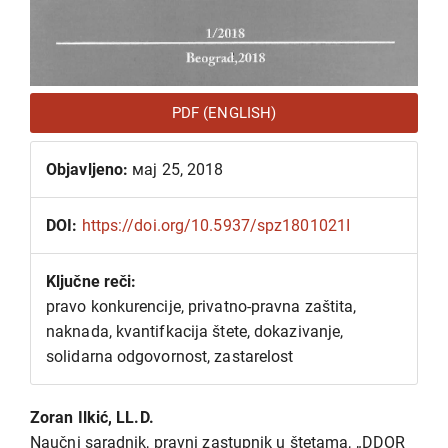
PDF (ENGLISH)
Objavljeno:
мај 25, 2018
DOI:
https://doi.org/10.5937/spz1801021I
Ključne reči:
pravo konkurencije, privatno-pravna zaštita,
naknada, kvantifkacija štete, dokazivanje,
solidarna odgovornost, zastarelost
Glavni
Zoran Ilkić, LL.D.
sadržaj
Naučni saradnik, pravni zastupnik u štetama, „DDOR