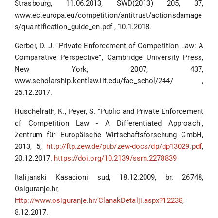
Strasbourg, 11.06.2013, SWD(2013) 205, 37,
www.ec.europa.eu/competition/antitrust/actionsdamage
s/quantification_guide_en.pdf , 10.1.2018.
Gerber, D. J. "Private Enforcement of Competition Law: A
Comparative Perspective", Cambridge University Press,
New York, 2007, 437,
www.scholarship.kentlaw.iit.edu/fac_schol/244/ ,
25.12.2017.
Hüschelrath, K., Peyer, S. "Public and Private Enforcement
of Competition Law - A Differentiated Approach",
Zentrum für Europäische Wirtschaftsforschung GmbH,
2013, 5,
http://ftp.zew.de/pub/zew-docs/dp/dp13029.pdf
,
20.12.2017.
https://doi.org/10.2139/ssrn.2278839
Italijanski Kasacioni sud, 18.12.2009, br. 26748,
Osiguranje.hr,
http://www.osiguranje.hr/ClanakDetalji.aspx?12238
,
8.12.2017.