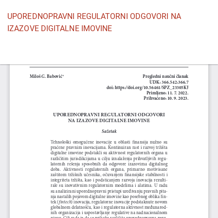
Povratak
UPOREDNOPRAVNI REGULATORNI ODGOVORI NA
na
IZAZOVE DIGITALNE IMOVINE
detalje
članka
Pr
P
P