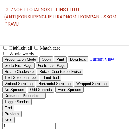
Povratak
DUŽNOST LOJALNOSTI I INSTITUT
na
(ANTI)KONKURENCIJE U RADNOM I KOMPANIJSKOM
detalje
PRAVU
članka
Pr
P
P