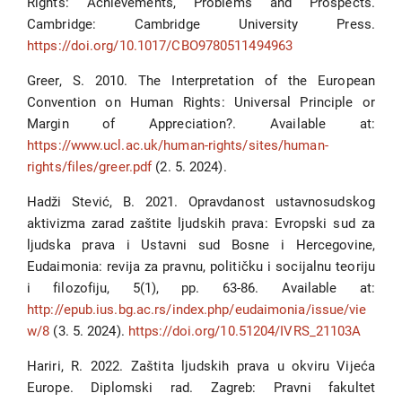
Rights: Achievements, Problems and Prospects.
Cambridge: Cambridge University Press.
https://doi.org/10.1017/CBO9780511494963
Greer, S. 2010. The Interpretation of the European
Convention on Human Rights: Universal Principle or
Margin of Appreciation?. Available at:
https://www.ucl.ac.uk/human-rights/sites/human-
rights/files/greer.pdf
(2. 5. 2024).
Hadži Stević, B. 2021. Opravdanost ustavnosudskog
aktivizmа zarad zaštite ljudskih prava: Evropski sud za
ljudska prava i Ustavni sud Bosne i Hercegovine,
Eudaimonia: revija za pravnu, političku i socijalnu teoriju
i filozofiju, 5(1), pp. 63-86. Available at:
http://epub.ius.bg.ac.rs/index.php/eudaimonia/issue/vie
w/8
(3. 5. 2024).
https://doi.org/10.51204/IVRS_21103A
Hariri, R. 2022. Zaštita ljudskih prava u okviru Vijeća
Europe. Diplomski rad. Zagreb: Pravni fakultet