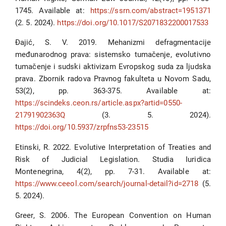
1745. Available at:
https://ssrn.com/abstract=1951371
(2. 5. 2024).
https://doi.org/10.1017/S2071832200017533
Đajić, S. V. 2019. Mehanizmi defragmentacije
međunarodnog prava: sistemsko tumačenje, evolutivno
tumačenje i sudski aktivizam Evropskog suda za ljudska
prava. Zbornik radova Pravnog fakulteta u Novom Sadu,
53(2), pp. 363-375. Available at:
https://scindeks.ceon.rs/article.aspx?artid=0550-
21791902363Q
(3. 5. 2024).
https://doi.org/10.5937/zrpfns53-23515
Etinski, R. 2022. Evolutive Interpretation of Treaties and
Risk of Judicial Legislation. Studia Iuridica
Montenegrina, 4(2), pp. 7-31. Available at:
https://www.ceeol.com/search/journal-detail?id=2718
(5.
5. 2024).
Greer, S. 2006. The European Convention on Human