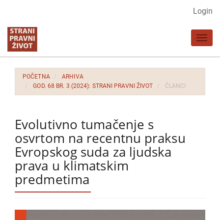
Glavna
Login
navigacija
Glavni
Toggl
sadržaj
navig
Bočna
strana
POČETNA
ARHIVA
GOD. 68 BR. 3 (2024): STRANI PRAVNI ŽIVOT
ČLANCI
Evolutivno tumačenje s
osvrtom na recentnu praksu
Evropskog suda za ljudska
prava u klimatskim
predmetima
Bočna