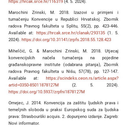
https://hrcak.srce.hr/116319
(4. 5. 2024).
Marochini Zrinski, M. 2018. Izazovi u primjeni i
tumačenju Konvencije u Republici Hrvatskoj. Zbornik
radova Pravnog fakulteta u Splitu, 55(2), pp. 423-446.
Available at:
https://hrcak.srce.hr/clanak/293135
(1. 5.
2024).
https://doi.org/10.31141/zrpfs.2018.55.128.423
Mihelčić, G. & Marochini Zrinski, M. 2018. Utjecaj
konvencijskih načela tumačenja na pojedine
građanskopravne institute (odabrana pitanja), Zbornik
radova Pravnog fakulteta u Nišu, 57(78), pp. 127-147.
Available at:
https://scindeks.ceon.rs/article.aspx?
artid=0350-85011878127M
(2. 5. 2024).
https://doi.org/10.5937/zrpfni1878127M
Omejec, J. 2014. Konvencija za zaštitu ljudskih prava i
temeljnih sloboda u praksi Europskog suda za ljudska
prava: Strasbourški acquis. 2. dopunjeno izdanje. Zagreb:
Novi informator.