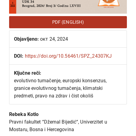
PDF (ENGLISH)
Objavljeno:
окт 24, 2024
DOI:
https://doi.org/10.56461/SPZ_24307KJ
Ključne reči:
evolutivno tumačenje, europski konsenzus,
granice evolutivnog tumačenja, klimatski
predmeti, pravo na zdrav i čist okoliš
Glavni
Rebeka Kotlo
sadržaj
Pravni fakultet “Džemal Bijedić“, Univerzitet u
članka
Mostaru, Bosna i Hercegovina