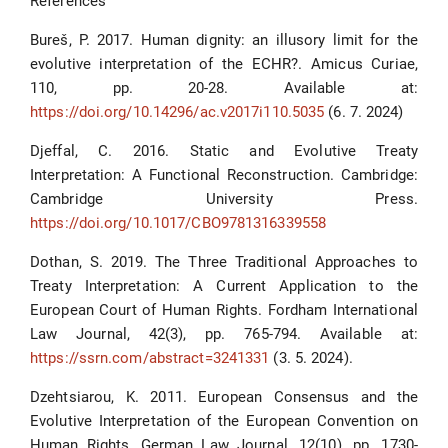
References
Bureš, P. 2017. Human dignity: an illusory limit for the
evolutive interpretation of the ECHR?. Amicus Curiae,
110, pp. 20-28. Available at:
https://doi.org/10.14296/ac.v2017i110.5035
(6. 7. 2024)
Djeffal, C. 2016. Static and Evolutive Treaty
Interpretation: A Functional Reconstruction. Cambridge:
Cambridge University Press.
https://doi.org/10.1017/CBO9781316339558
Dothan, S. 2019. The Three Traditional Approaches to
Treaty Interpretation: A Current Application to the
European Court of Human Rights. Fordham International
Law Journal, 42(3), pp. 765-794. Available at:
https://ssrn.com/abstract=3241331
(3. 5. 2024).
Dzehtsiarou, K. 2011. European Consensus and the
Evolutive Interpretation of the European Convention on
Human Rights, German Law Journal, 12(10), pp. 1730-