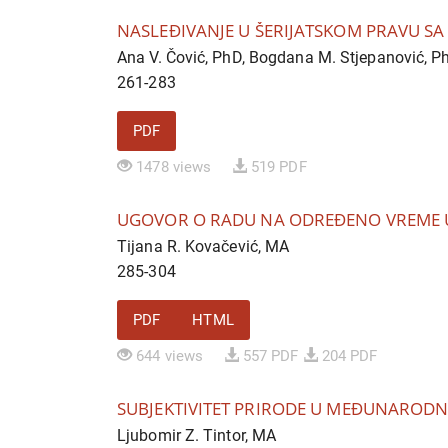
NASLEĐIVANJE U ŠERIJATSKOM PRAVU S
Ana V. Čović, PhD, Bogdana M. Stjepanović, P
261-283
PDF
1478 views
519 PDF
UGOVOR O RADU NA ODREĐENO VREME
Tijana R. Kovačević, MA
285-304
PDF
HTML
644 views
557 PDF
204 PDF
SUBJEKTIVITET PRIRODE U MEĐUNARODNO
Ljubomir Z. Tintor, MA