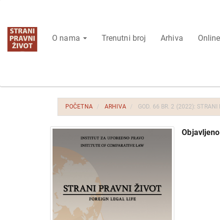
Glavna
navigacija
Glavni
O nama
Trenutni broj
Arhiva
Online
sadržaj
Bočna
strana
POČETNA
ARHIVA
GOD. 66 BR. 2 (2022): STRANI
Objavljen