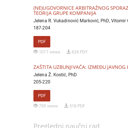
(NE)UGOVORNICE ARBITRAŽNOG SPORA
TEORIJA GRUPE KOMPANIJA
Jelena R. Vukadinović Marković, PhD, Vitomir
187-204
PDF
1077 views
624 PDF
ZAŠTITA UZBUNJIVAČA: IZMEĐU JAVNOG 
Jelena Ž. Kostić, PhD
205-220
PDF
759 views
518 PDF
Pregledni naučni rad