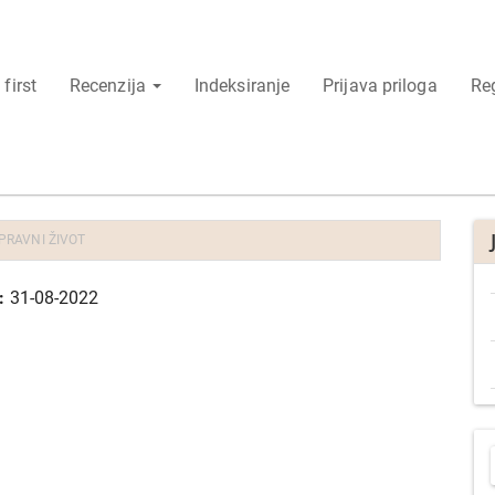
 first
Recenzija
Indeksiranje
Prijava priloga
Reg
 PRAVNI ŽIVOT
o:
31-08-2022
P
r