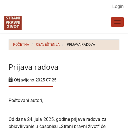
Glavna
Login
navigacija
Glavni
Toggl
sadržaj
navig
Bočna
strana
POČETNA
OBAVEŠTENJA
PRIJAVA RADOVA
Prijava radova
Objavljeno 2025-07-25
Poštovani autori,
Od dana 24. jula 2025. godine prijava radova za
objavljivanje u časopisu „Strani pravni život“ će