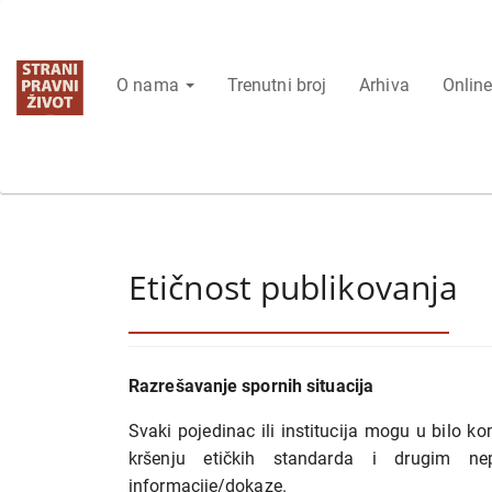
Glavna
navigacija
Glavni
O nama
Trenutni broj
Arhiva
Online
sadržaj
Bočna
strana
Etičnost publikovanja
Razrešavanje spornih situacija
Svaki pojedinac ili institucija mogu u bilo ko
kršenju etičkih standarda i drugim n
informacije/dokaze.