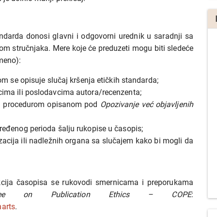
ndarda donosi glavni i odgovorni urednik u saradnji sa
om stručnjaka. Mere koje će preduzeti mogu biti sledeće
emeno):
om se opisuje slučaj kršenja etičkih standarda;
cima ili poslodavcima autora/recenzenta;
 sa procedurom opisanom pod
Opozivanje već objavljenih
ređenog perioda šalju rukopise u časopis;
acija ili nadležnih organa sa slučajem kako bi mogli da
akcija časopisa se rukovodi smernicama i preporukama
ttee on Publication Ethics – COPE
:
harts
.