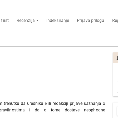
 first
Recenzija
Indeksiranje
Prijava priloga
Reg
m trenutku da uredniku i/ili redakciji prijave saznanja o
P
epravilnostima i da o tome dostave neophodne
r