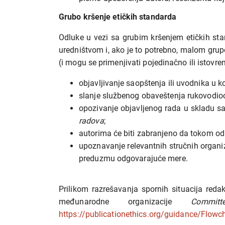
Grubo kršenje etičkih standarda
Odluke u vezi sa grubim kršenjem etičkih sta
uredništvom i, ako je to potrebno, malom grup
(i mogu se primenjivati pojedinačno ili istovr
objavljivanje saopštenja ili uvodnika u k
slanje službenog obaveštenja rukovodio
opozivanje objavljenog rada u skladu
radova
;
autorima će biti zabranjeno da tokom od
upoznavanje relevantnih stručnih organiz
preduzmu odgovarajuće mere.
Prilikom razrešavanja spornih situacija red
međunarodne organizacije
Commi
https://publicationethics.org/guidance/Flowc