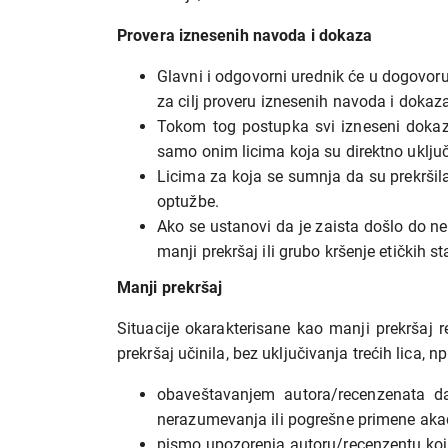
Provera iznesenih navoda i dokaza
Glavni i odgovorni urednik će u dogovoru
za cilj proveru iznesenih navoda i dokaz
Tokom tog postupka svi izneseni dokazi
samo onim licima koja su direktno uklju
Licima za koja se sumnja da su prekrši
optužbe.
Ako se ustanovi da je zaista došlo do nep
manji prekršaj ili grubo kršenje etičkih s
Manji prekršaj
Situacije okarakterisane kao manji prekršaj 
prekršaj učinila, bez uključivanja trećih lica, npr
obaveštavanjem autora/recenzenata da
nerazumevanja ili pogrešne primene ak
pismo upozorenja autoru/recenzentu koji 