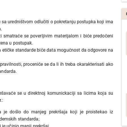
 sa uredništvom odlučiti o pokretanju postupka koji ima
a.
 smatraće se poverljivim materijalom i biće predočeni
čena u postupak.
la etičke standarde biće data mogućnost da odgovore na
ravilnosti, proceniće se da li ih treba okarakterisati ako
tandarda.
rešavaće se u direktnoj komunickaciji sa licima koja su
.:
 je došlo do manjeg prekršaja koji je proistekao iz
ademskih standarda;
je učinio manji prekršaj.