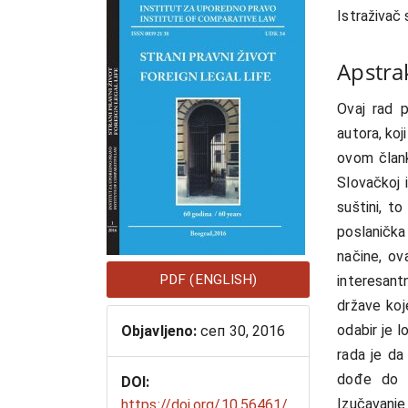
strana
sadrža
Istraživač
članka
članka
Apstra
Ovaj rad p
autora, koj
ovom člank
Slovačkoj 
suštini, to
poslanička
načine, o
PDF (ENGLISH)
interesant
države koj
odabir je l
Objavljeno:
сеп 30, 2016
rada je da
dođe do o
DOI:
Izučavanj
https://doi.org/10.56461/