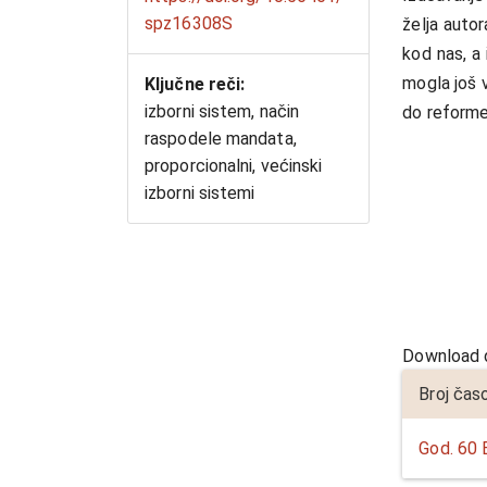
spz16308S
želјa auto
kod nas, a 
mogla još v
Ključne reči:
izborni sistem, način
do reforme
raspodele mandata,
Preuzimanj
proporcionalni, većinski
izborni sistemi
Download d
Detalji
Broj čas
članka
God. 60 B