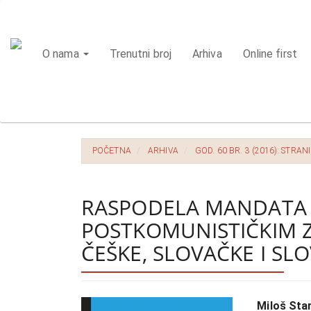
Glavna
navigacija
Glavni
O nama
Trenutni broj
Arhiva
Online first
sadržaj
Bočna
strana
POČETNA
ARHIVA
GOD. 60 BR. 3 (2016): STRAN
RASPODELA MANDATA 
POSTKOMUNISTIČKIM 
ČEŠKE, SLOVAČKE I SLO
Bočna
Glavni
Miloš Stan