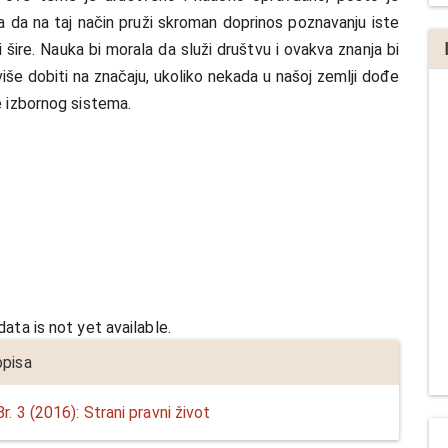
ra da na taj način pruži skroman doprinos poznavanju iste
i šire. Nauka bi morala da služi društvu i ovakva znanja bi
iše dobiti na značaju, ukoliko nekada u našoj zemlјi dođe
 izbornog sistema.
a
ata is not yet available.
opisa
r. 3 (2016): Strani pravni život