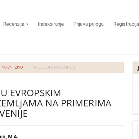
Recenzija
Indeksiranje
Prijava priloga
Registracija
I PRAVNI ŽIVOT
PREGLEDNI NAUČNI RAD
U EVROPSKIM
ZEMLjAMA NA PRIMERIMA
VENIJE
P
r
ić, M.A.