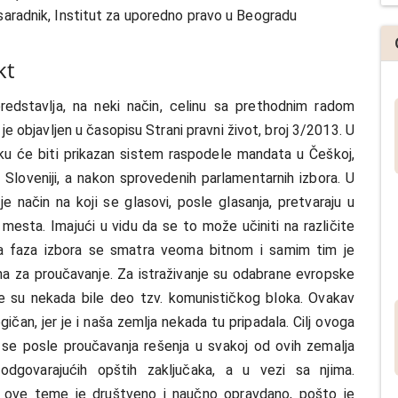
j
 saradnik, Institut za uporedno pravo u Beogradu
kt
redstavlјa, na neki način, celinu sa prethodnim radom
i je objavlјen u časopisu Strani pravni život, broj 3/2013. U
u će biti prikazan sistem raspodele mandata u Češkoj,
i Sloveniji, a nakon sprovedenih parlamentarnih izbora. U
 je način na koji se glasovi, posle glasanja, pretvaraju u
 mesta. Imajući u vidu da se to može učiniti na različite
va faza izbora se smatra veoma bitnom i samim tim je
na za proučavanje. Za istraživanje su odabrane evropske
e su nekada bile deo tzv. komunističkog bloka. Ovakav
ogičan, jer je i naša zemlјa nekada tu pripadala. Cilј ovoga
 se posle proučavanja rešenja u svakoj od ovih zemalјa
dgovarajućih opštih zaklјučaka, a u vezi sa njima.
e ove teme je društveno i naučno opravdano, pošto je