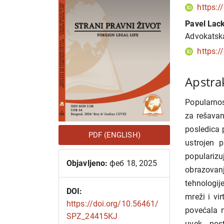
članka
članka
https:/
Pavel Lac
Advokatska
https:/
Apstra
Popularnos
za rešavan
posledica 
PDF (ENGLISH)
ustrojen
popularizu
Objavljeno:
феб 18, 2025
obrazovanj
tehnologij
DOI:
mreži i vi
https://doi.org/10.56461/
povećala n
SPZ_24415KJ
uvek post