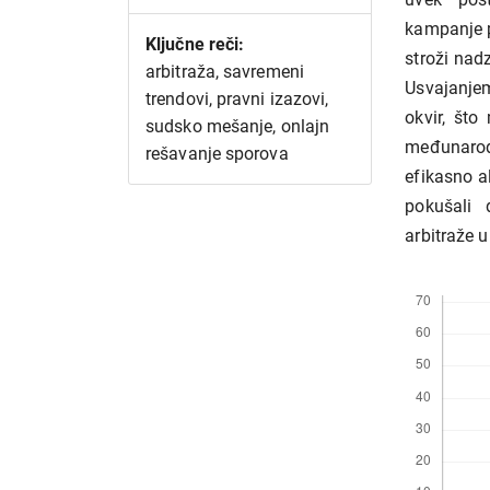
kampanje p
Ključne reči:
stroži nad
arbitraža, savremeni
Usvajanje
trendovi, pravni izazovi,
okvir, št
sudsko mešanje, onlajn
međunarodn
rešavanje sporova
efikasno a
pokušali 
arbitraže u
Preuzimanj