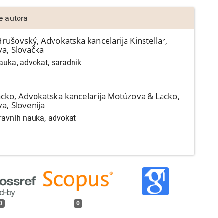
je autora
Hrušovský,
Advokatska kancelarija Kinstellar,
va, Slovačka
auka, advokat, saradnik
acko,
Advokatska kancelarija Motúzova & Lacko,
va, Slovenija
ravnih nauka, advokat
0
0