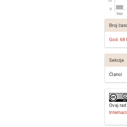
Detalji
Broj čas
članka
God. 68 B
Sekcija
Članci
Ovaj rad
Internac