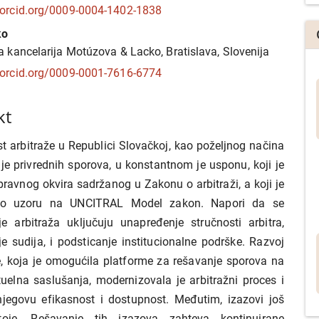
/orcid.org/0009-0004-1402-1838
ko
 kancelarija Motúzova & Lacko, Bratislava, Slovenija
/orcid.org/0009-0001-7616-6774
kt
t arbitraže u Republici Slovačkoj, kao poželjnog načina
je privrednih sporova, u konstantnom je usponu, koji je
pravnog okvira sadržanog u Zakonu o arbitraži, a koji je
 po uzoru na UNCITRAL Model zakon. Napori da se
je arbitraža uključuju unapređenje stručnosti arbitra,
e sudija, i podsticanje institucionalne podrške. Razvoj
e, koja je omogućila platforme za rešavanje sporova na
rtuelna saslušanja, modernizovala je arbitražni proces i
jegovu efikasnost i dostupnost. Međutim, izazovi još
oje. Rešavanje tih izazova zahteva kontinuirane