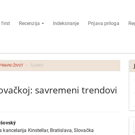
 first
Recenzija
Indeksiranje
Prijava priloga
Reg
 PRAVNI ŽIVOT
ČLANCI
lovačkoj: savremeni trendovi
P
ušovský
r
j
 kancelarija Kinstellar, Bratislava, Slovačka