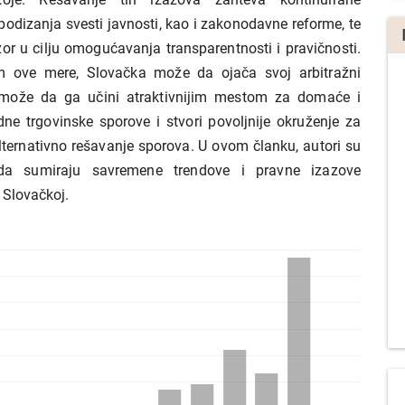
odizanja svesti javnosti, kao i zakonodavne reforme, te
zor u cilju omogućavanja transparentnosti i pravičnosti.
m ove mere, Slovačka može da ojača svoj arbitražni
o može da ga učini atraktivnijim mestom za domaće i
e trgovinske sporove i stvori povoljnije okruženje za
lternativno rešavanje sporova. U ovom članku, autori su
da sumiraju savremene trendove i pravne izazove
 Slovačkoj.
a