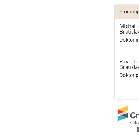
Biografi
Michal 
Bratisla
Doktor n
Pavel L
Bratisla
Doktor p