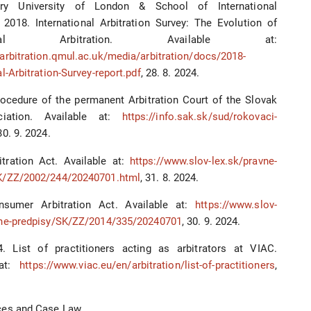
y University of London & School of International
. 2018. International Arbitration Survey: The Evolution of
ational Arbitration. Available at:
arbitration.qmul.ac.uk/media/arbitration/docs/2018-
al-Arbitration-Survey-report.pdf
, 28. 8. 2024.
rocedure of the permanent Arbitration Court of the Slovak
iation. Available at:
https://info.sak.sk/sud/rokovaci-
 30. 9. 2024.
itration Act. Available at:
https://www.slov-lex.sk/pravne-
K/ZZ/2002/244/20240701.html
, 31. 8. 2024.
nsumer Arbitration Act. Available at:
https://www.slov-
vne-predpisy/SK/ZZ/2014/335/20240701
, 30. 9. 2024.
. List of practitioners acting as arbitrators at VIAC.
 at:
https://www.viac.eu/en/arbitration/list-of-practitioners
,
ces and Case Law