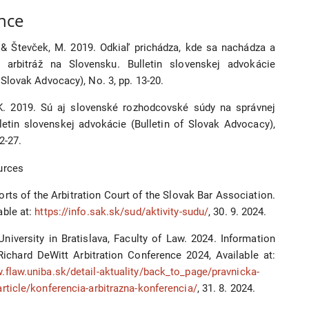
nce
. & Števček, M. 2019. Odkiaľ prichádza, kde sa nachádza a
arbitráž na Slovensku. Bulletin slovenskej advokácie
f Slovak Advocacy), No. 3, pp. 13-20.
K. 2019. Sú aj slovenské rozhodcovské súdy na správnej
letin slovenskej advokácie (Bulletin of Slovak Advocacy),
2-27.
urces
rts of the Arbitration Court of the Slovak Bar Association.
able at:
https://info.sak.sk/sud/aktivity-sudu/
, 30. 9. 2024.
iversity in Bratislava, Faculty of Law. 2024. Information
Richard DeWitt Arbitration Conference 2024, Available at:
.flaw.uniba.sk/detail-aktuality/back_to_page/pravnicka-
article/konferencia-arbitrazna-konferencia/
, 31. 8. 2024.