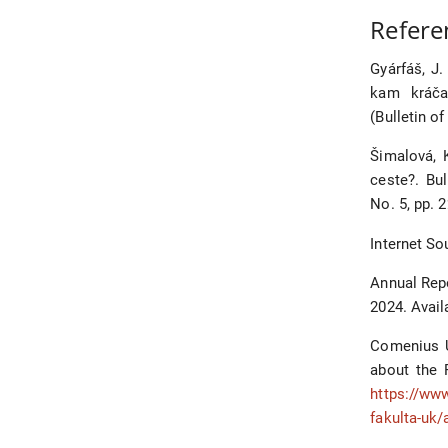
Refere
Gyárfáš, J
kam kráča 
(Bulletin o
Šimalová, 
ceste?. Bul
No. 5, pp. 2
Internet So
Annual Repo
2024. Avail
Comenius Un
about the 
https://www
fakulta-uk/