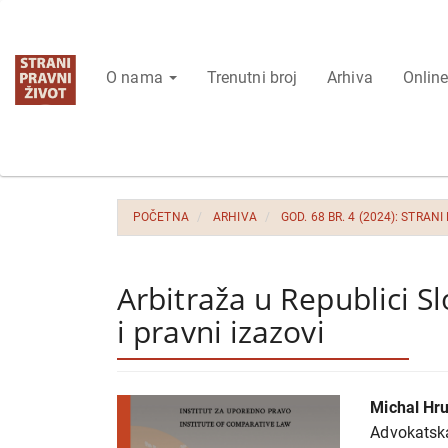
Glavna
navigacija
Glavni
O nama
Trenutni broj
Arhiva
Online
sadržaj
Bočna
strana
POČETNA
ARHIVA
GOD. 68 BR. 4 (2024): STRANI
Arbitraža u Republici S
i pravni izazovi
Bočna
Glavni
Michal Hr
strana
sadrža
Advokatska