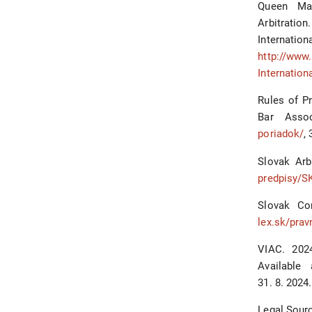
Queen Mar
Arbitration
Intern
http://www.
Internation
Rules of P
Bar Assoc
poriadok/
,
Slovak Arb
predpisy/S
Slovak Co
lex.sk/pra
VIAC. 2024
Available
31. 8. 2024.
Legal Sour