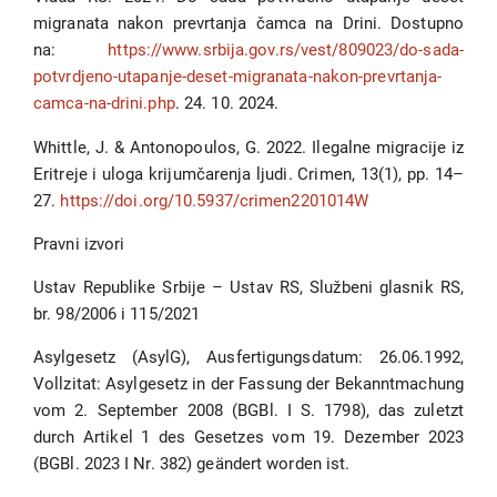
migranata nakon prevrtanja čamca na Drini. Dostupno
na:
https://www.srbija.gov.rs/vest/809023/do-sada-
potvrdjeno-utapanje-deset-migranata-nakon-prevrtanja-
camca-na-drini.php
. 24. 10. 2024.
Whittle, J. & Antonopoulos, G. 2022. Ilegalne migracije iz
Eritreje i uloga krijumčarenja ljudi. Crimen, 13(1), pp. 14–
27.
https://doi.org/10.5937/crimen2201014W
Pravni izvori
Ustav Republike Srbije – Ustav RS, Službeni glasnik RS,
br. 98/2006 i 115/2021
Asylgesetz (AsylG), Ausfertigungsdatum: 26.06.1992,
Vollzitat: Asylgesetz in der Fassung der Bekanntmachung
vom 2. September 2008 (BGBl. I S. 1798), das zuletzt
durch Artikel 1 des Gesetzes vom 19. Dezember 2023
(BGBl. 2023 I Nr. 382) geändert worden ist.