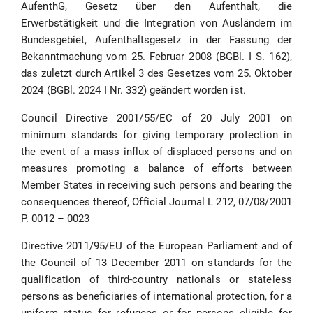
AufenthG, Gesetz über den Aufenthalt, die
Erwerbstätigkeit und die Integration von Ausländern im
Bundesgebiet, Aufenthaltsgesetz in der Fassung der
Bekanntmachung vom 25. Februar 2008 (BGBl. I S. 162),
das zuletzt durch Artikel 3 des Gesetzes vom 25. Oktober
2024 (BGBl. 2024 I Nr. 332) geändert worden ist.
Council Directive 2001/55/EC of 20 July 2001 on
minimum standards for giving temporary protection in
the event of a mass influx of displaced persons and on
measures promoting a balance of efforts between
Member States in receiving such persons and bearing the
consequences thereof, Official Journal L 212, 07/08/2001
P. 0012 – 0023
Directive 2011/95/EU of the European Parliament and of
the Council of 13 December 2011 on standards for the
qualification of third-country nationals or stateless
persons as beneficiaries of international protection, for a
uniform status for refugees or for persons eligible for