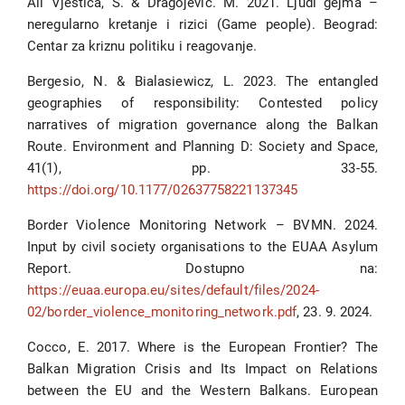
Ali Vještica, S. & Dragojević. M. 2021. Ljudi gejma –
neregularno kretanje i rizici (Game people). Beograd:
Centar za kriznu politiku i reagovanje.
Bergesio, N. & Bialasiewicz, L. 2023. The entangled
geographies of responsibility: Contested policy
narratives of migration governance along the Balkan
Route. Environment and Planning D: Society and Space,
41(1), pp. 33-55.
https://doi.org/10.1177/02637758221137345
Border Violence Monitoring Network – BVMN. 2024.
Input by civil society organisations to the EUAA Asylum
Report. Dostupno na:
https://euaa.europa.eu/sites/default/files/2024-
02/border_violence_monitoring_network.pdf
, 23. 9. 2024.
Cocco, E. 2017. Where is the European Frontier? The
Balkan Migration Crisis and Its Impact on Relations
between the EU and the Western Balkans. European