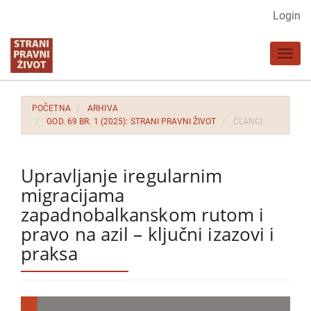
Glavna
Login
navigacija
Glavni
Toggl
sadržaj
navig
Bočna
strana
POČETNA
ARHIVA
GOD. 69 BR. 1 (2025): STRANI PRAVNI ŽIVOT
ČLANCI
Upravljanje iregularnim
migracijama
zapadnobalkanskom rutom i
pravo na azil – ključni izazovi i
praksa
Bočna