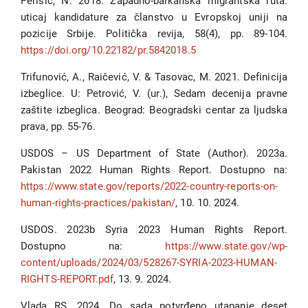
Perišić, N. 2018. Zapadno-balkanska migrantska ruta:
uticaj kandidature za članstvo u Evropskoj uniji na
pozicije Srbije. Politička revija, 58(4), pp. 89-104.
https://doi.org/10.22182/pr.5842018.5
Trifunović, A., Raičević, V. & Tasovac, M. 2021. Definicija
izbeglice. U: Petrović, V. (ur.), Sedam decenija pravne
zaštite izbeglica. Beograd: Beogradski centar za ljudska
prava, pp. 55-76.
USDOS – US Department of State (Author). 2023a.
Pakistan 2022 Human Rights Report. Dostupno na:
https://www.state.gov/reports/2022-country-reports-on-
human-rights-practices/pakistan/
, 10. 10. 2024.
USDOS. 2023b Syria 2023 Human Rights Report.
Dostupno na:
https://www.state.gov/wp-
content/uploads/2024/03/528267-SYRIA-2023-HUMAN-
RIGHTS-REPORT.pdf
, 13. 9. 2024.
Vlada RS. 2024. Do sada potvrđeno utapanje deset