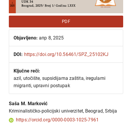
PDF
Objavljeno:
апр 8, 2025
DOI:
https://doi.org/10.56461/SPZ_25102KJ
Ključne reči:
azil, utočište, supsidijarna zaštita, iregularni
migranti, upravni postupak
Glavni
Saša M. Marković
sadržaj
Kriminalističko-policijski univerzitet, Beograd, Srbija
članka
https://orcid.org/0000-0003-1025-7961