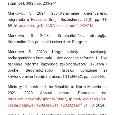
sigurnost, 30(2), pp. 233-244.
Marković, S. 2024. Suprotstavljanje krijumčarenju
migranata u Republici Srbiji. Bezbednost, 66(3), pp. 41-
69.
https://doi.org/10.5937/bezbednost2403041M
Marković, S. 2023a. Kriminalistička strategija.
Kriminalističko-policijski univerzitet: Beograd.
Marković, S. 2023b. Uloga policije u suzbijanju
prekograničnog kriminala – dve decenije reforme. U: Dve
decenije reforme kaznenog zakonodavstva: iskustva i
pouke. Beograd-Zlatibor: Srpsko udruženje za
krivičnopravnu teoriju i praksu : INTERMEX, pp. 555-568.
Ministry of Interior of the Republic of North Macedonia,
2021. 2020 Annual report. Dostupno na:
https://mvr.gov.mk/Upload/Editor_Upload/Godisen%20iz
vestaj/Годишен%20извештај%202023.pdf
, 31. 10. 2024.