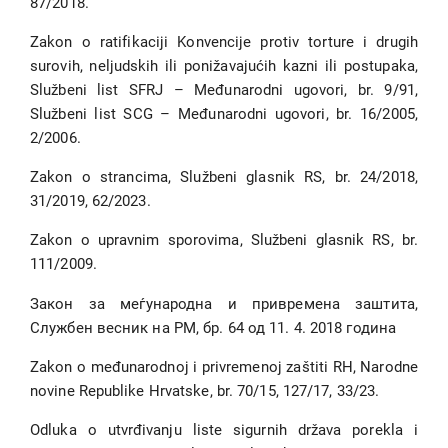
87/2018.
Zakon o ratifikaciji Konvencije protiv torture i drugih
surovih, neljudskih ili ponižavajućih kazni ili postupaka,
Službeni list SFRJ – Međunarodni ugovori, br. 9/91,
Službeni list SCG – Međunarodni ugovori, br. 16/2005,
2/2006.
Zakon o strancima, Službeni glasnik RS, br. 24/2018,
31/2019, 62/2023.
Zakon o upravnim sporovima, Službeni glasnik RS, br.
111/2009.
Закон за меѓународна и привремена заштита,
Службен весник на РМ, бр. 64 од 11. 4. 2018 година
Zakon o međunarodnoj i privremenoj zaštiti RH, Narodne
novine Republike Hrvatske, br. 70/15, 127/17, 33/23.
Odluka o utvrđivanju liste sigurnih država porekla i