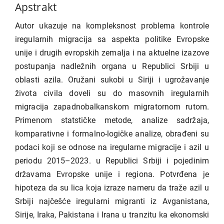
Apstrakt
Autor ukazuje na kompleksnost problema kontrole
iregularnih migracija sa aspekta politike Evropske
unije i drugih evropskih zemalja i na aktuelne izazove
postupanja nadležnih organa u Republici Srbiji u
oblasti azila. Oružani sukobi u Siriji i ugrožavanje
života civila doveli su do masovnih iregularnih
migracija zapadnobalkanskom migratornom rutom.
Primenom statstičke metode, analize sadržaja,
komparativne i formalno-logičke analize, obrađeni su
podaci koji se odnose na iregularne migracije i azil u
periodu 2015–2023. u Republici Srbiji i pojedinim
državama Evropske unije i regiona. Potvrđena je
hipoteza da su lica koja izraze nameru da traže azil u
Srbiji najčešće iregularni migranti iz Avganistana,
Sirije, Iraka, Pakistana i Irana u tranzitu ka ekonomski