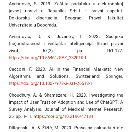
Andonović, S. 2019. Zaštita podataka u elektronskoj
javnoj upravi u Republici Srbiji – pravni aspekti.
Doktorska disertacija. Beograd: Pravni fakultet
Univerziteta u Beogradu.
Avramović, D. & Jovanov, I. 2023. Sudiјska
(ne)pristrasnost i veštačka inteligencija. Strani pravni
život, 67(2), pp. 161-177.
https://doi.org/10.56461/SPZ_23201KJ
Cecconi, F. 2023. AI in the Financial Markets: New
Algorithms and Solutions. Switzerland: Springer.
https://doi.org/10.1007/978-3-031-26518-1
Choudhury, A. & Shamszare, H. 2023. Investigating the
Impact оf User Trust оn Adoption аnd Use оf ChatGPT: А
Survey Analysis, Journal of Medical Internet Research,
25, pp. 1-11.
https://doi.org/10.2196/47184
Diligenski, A. & Žižić, M. 2020. Pravo na naknadu štete