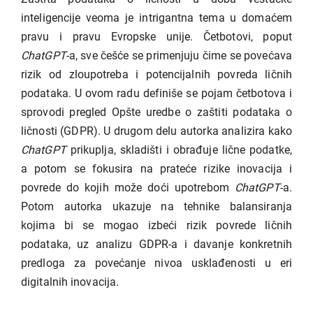
inteligencije veoma je intrigantna tema u domaćem
pravu i pravu Evropske unije. Četbotovi, poput
ChatGPT
-a, sve češće se primenjuju čime se povećava
rizik od zloupotreba i potencijalnih povreda ličnih
podataka. U ovom radu definiše se pojam četbotova i
sprovodi pregled Opšte uredbe o zaštiti podataka o
ličnosti (GDPR). U drugom delu autorka analizira kako
ChatGPT
prikuplja, skladišti i obrađuje lične podatke,
a potom se fokusira na prateće rizike inovacija i
povrede do kojih može doći upotrebom
ChatGPT
-a.
Potom autorka ukazuje na tehnike balansiranja
kojima bi se mogao izbeći rizik povrede ličnih
podataka, uz analizu GDPR-a i davanje konkretnih
predloga za povećanje nivoa usklađenosti u eri
digitalnih inovacija.