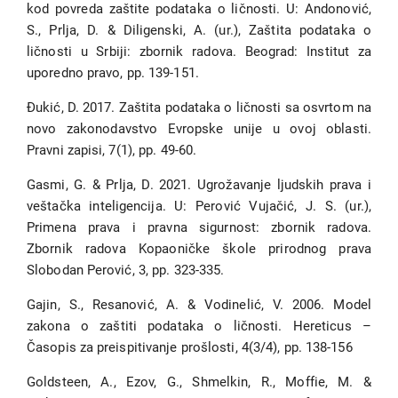
kod povreda zaštite podataka o ličnosti. U: Andonović,
S., Prlja, D. & Diligenski, A. (ur.), Zaštita podataka o
ličnosti u Srbiji: zbornik radova. Beograd: Institut za
uporedno pravo, pp. 139-151.
Đukić, D. 2017. Zaštita podataka o ličnosti sa osvrtom na
novo zakonodavstvo Evropske unije u ovoj oblasti.
Pravni zapisi, 7(1), pp. 49-60.
Gasmi, G. & Prlja, D. 2021. Ugrožavanje ljudskih prava i
veštačka inteligencija. U: Perović Vujačić, J. S. (ur.),
Primena prava i pravna sigurnost: zbornik radova.
Zbornik radova Kopaoničke škole prirodnog prava
Slobodan Perović, 3, pp. 323-335.
Gajin, S., Resanović, A. & Vodinelić, V. 2006. Model
zakona o zaštiti podataka o ličnosti. Hereticus –
Časopis za preispitivanje prošlosti, 4(3/4), pp. 138-156
Goldsteen, A., Ezov, G., Shmelkin, R., Moffie, M. &