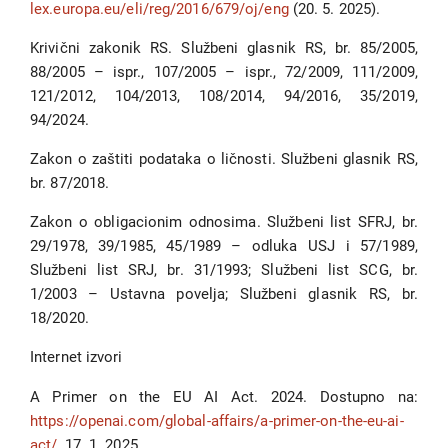
lex.europa.eu/eli/reg/2016/679/oj/eng
(20. 5. 2025).
Krivični zakonik RS. Službeni glasnik RS, br. 85/2005,
88/2005 – ispr., 107/2005 – ispr., 72/2009, 111/2009,
121/2012, 104/2013, 108/2014, 94/2016, 35/2019,
94/2024.
Zakon o zaštiti podataka o ličnosti. Službeni glasnik RS,
br. 87/2018.
Zakon o obligacionim odnosima. Službeni list SFRJ, br.
29/1978, 39/1985, 45/1989 – odluka USJ i 57/1989,
Službeni list SRJ, br. 31/1993; Službeni list SCG, br.
1/2003 – Ustavna povelja; Službeni glasnik RS, br.
18/2020.
Internet izvori
A Primer on the EU AI Act. 2024. Dostupno na:
https://openai.com/global-affairs/a-primer-on-the-eu-ai-
act/
, 17. 1. 2025.