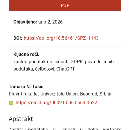
PDF
Objavljeno:
апр 2, 2026
DOI:
https://doi.org/10.56461/SPZ_1143
Ključne reči:
zaštita podataka o ličnosti, GDPR, povrede ličnih
podataka, četbotovi, ChatGPT
Glavni
Tamara N. Tasić
sadržaj
Pravni fakultet Univerziteta Union, Beograd, Srbija
članka
https://orcid.org/0009-0006-0563-4522
Apstrakt
Zaštita podataka o ličnosti u doba veštačke