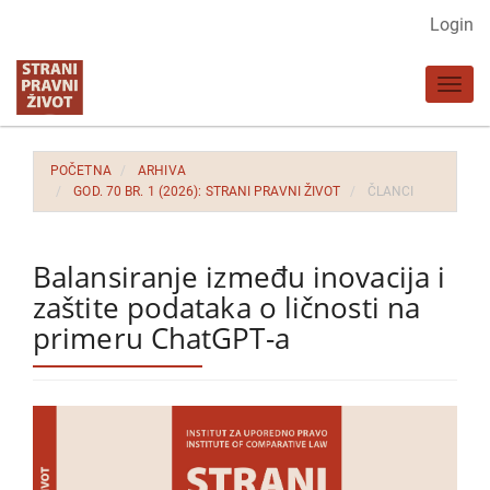
Glavna
Login
navigacija
Glavni
Toggl
sadržaj
navig
Bočna
strana
POČETNA
ARHIVA
GOD. 70 BR. 1 (2026): STRANI PRAVNI ŽIVOT
ČLANCI
Balansiranje između inovacija i
zaštite podataka o ličnosti na
primeru ChatGPT-a
Bočna
strana
članka