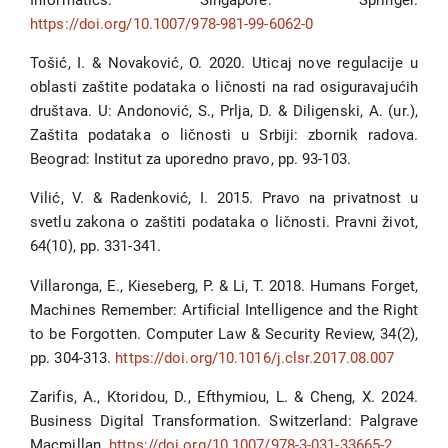
https://doi.org/10.1007/978-981-99-6062-0
Tošić, I. & Novaković, O. 2020. Uticaj nove regulacije u
oblasti zaštite podataka o ličnosti na rad osiguravajućih
društava. U: Andonović, S., Prlja, D. & Diligenski, A. (ur.),
Zaštita podataka o ličnosti u Srbiji: zbornik radova.
Beograd: Institut za uporedno pravo, pp. 93-103.
Vilić, V. & Radenković, I. 2015. Pravo na privatnost u
svetlu zakona o zaštiti podataka o ličnosti. Pravni život,
64(10), pp. 331-341.
Villaronga, E., Kieseberg, P. & Li, T. 2018. Humans Forget,
Machines Remember: Artificial Intelligence and the Right
to be Forgotten. Computer Law & Security Review, 34(2),
pp. 304-313.
https://doi.org/10.1016/j.clsr.2017.08.007
Zarifis, A., Ktoridou, D., Efthymiou, L. & Cheng, X. 2024.
Business Digital Transformation. Switzerland: Palgrave
Macmillan.
https://doi.org/10.1007/978-3-031-33665-2