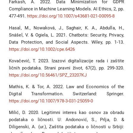
Farkash, A. 2022. Data Minimization for GDPR
Compliance in Machine Learning Models. AI Ethics, 2, pp.
477-491.
https://doi.org/10.1007/s43681-021-00095-8
Hasal, M., Nowaková, J., Saghair, K. A., Abdulla, H.,
Snášel, V. & Ogiela, L. 2021. Chatbots: Security, Privacy,
Data Protection, and Social Aspects. Wiley, pp. 1-13.
https://doi.org/10.1002/cpe.6426
Kovačević, T. 2023. Izazovi digitalizacije rada i zaštite
ličnih podataka. Strani pravni život, 67(2), pp. 299-320.
https://doi.org/10.56461/SPZ_23207KJ
Mathis, K. & Tor, A. 2022. Law and Economics of the
Digital Transformation. Switzerland: Springer.
https://doi.org/10.1007/978-3-031-25059-0
Milić, D. 2020. Legitimni interes kao osnov za obradu
podataka o ličnosti. U: Andonović, S., Prlja, D. &
Diligenski, A. (ur.), Zaštita podataka o ličnosti u Srbiji: