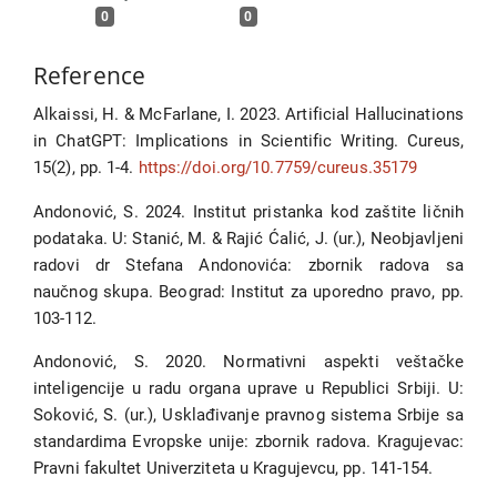
0
0
Reference
Alkaissi, H. & McFarlane, I. 2023. Artificial Hallucinations
in ChatGPT: Implications in Scientific Writing. Cureus,
15(2), pp. 1-4.
https://doi.org/10.7759/cureus.35179
Andonović, S. 2024. Institut pristanka kod zaštite ličnih
podataka. U: Stanić, M. & Rajić Ćalić, J. (ur.), Neobjavljeni
radovi dr Stefana Andonovića: zbornik radova sa
naučnog skupa. Beograd: Institut za uporedno pravo, pp.
103-112.
Andonović, S. 2020. Normativni aspekti veštačke
inteligencije u radu organa uprave u Republici Srbiji. U:
Soković, S. (ur.), Usklađivanje pravnog sistema Srbije sa
standardima Evropske unije: zbornik radova. Kragujevac:
Pravni fakultet Univerziteta u Kragujevcu, pp. 141-154.