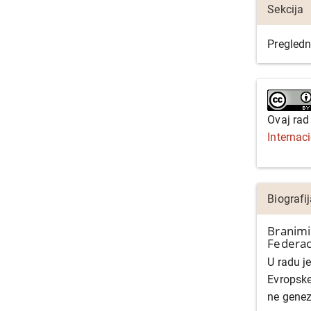
Sekcija
Pregledn
Ovaj rad
Internac
Biografi
Branimi
Federac
U radu j
Evropske
ne genez