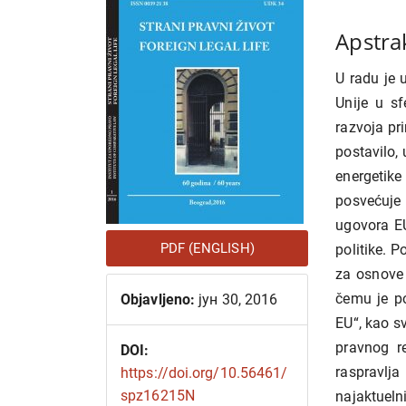
članka
članka
Apstra
U radu je 
Unije u sf
razvoja pr
postavilo,
energeti
posvećuje 
ugovora EU
PDF (ENGLISH)
politike. 
za osnove 
čemu je p
Objavljeno:
јун 30, 2016
EU“, kao s
pravnog r
DOI:
raspravl
https://doi.org/10.56461/
spz16215N
najaktuel