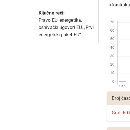
infrastruk
Ključne reči:
Preuzimanj
Pravo EU, energetika,
osnivački ugovori EU, „Prvi
energetski paket EU“
Detalji
Broj čas
članka
God. 60 B