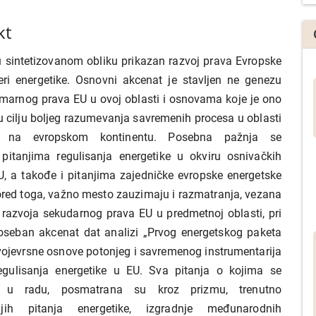
kt
u sintetizovanom obliku prikazan razvoj prava Evropske
eri energetike. Osnovni akcenat je stavljen ne genezu
imarnog prava EU u ovoj oblasti i osnovama koje je ono
 u cilju boljeg razumevanja savremenih procesa u oblasti
ke na evropskom kontinentu. Posebna pažnja se
pitanjima regulisanja energetike u okviru osnivačkih
, a takođe i pitanjima zajedničke evropske energetske
Pored toga, važno mesto zauzimaju i razmatranja, vezana
razvoja sekudarnog prava EU u predmetnoj oblasti, pri
oseban akcenat dat analizi „Prvog energetskog paketa
vojevrsne osnove potonjeg i savremenog instrumentarija
egulisanja energetike u EU. Sva pitanja o kojima se
ja u radu, posmatrana su kroz prizmu, trenutno
nijih pitanja energetike, izgradnje međunarodnih