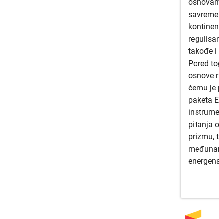
osnovama
savremen
kontinen
regulisa
takođe i
Pored to
osnove r
čemu je 
paketa E
instrume
pitanja 
prizmu, t
međunaro
energena