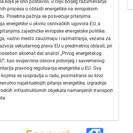
 koje je ono postavilo, u cilju boljeg razumevanja
ih procesa u oblasti energetike na evropskom
tu. Posebna pažnja se posvećuje pitanjima
nja energetike u okviru osnivačkih ugovora EU, a
 pitanjima zajedničke evropske energetske politike.
ga, važno mesto zauzimaju i razmatranja, vezana za
azvoja sekudarnog prava EU u predmetnoj oblasti, pri
poseban akcenat dat analizi „Prvog energetskog
U“, kao svojevrsne osnove potonjeg i savremenog
ntarija pravnog regulisanja energetike u EU. Sva
o kojima se raspravlja u radu, posmatrana su kroz
renutno najaktuelnijih pitanja energetike, izgradnje
dnih infrastrukturnih objekata namenjenih transport
ta.