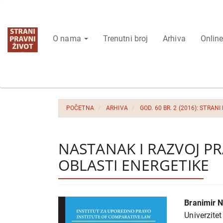
Glavna
navigacija
Glavni
O nama
Trenutni broj
Arhiva
Online
sadržaj
Bočna
strana
POČETNA
ARHIVA
GOD. 60 BR. 2 (2016): STRANI
NASTANAK I RAZVOJ PR
OBLASTI ENERGETIKE
Bočna
Glavni
Branimir N
strana
sadrža
Univerzite