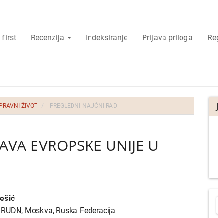
 first
Recenzija
Indeksiranje
Prijava priloga
Reg
 PRAVNI ŽIVOT
PREGLEDNI NAUČNI RAD
AVA EVROPSKE UNIJE U
P
ešić
r
j
t RUDN, Moskva, Ruska Federacija