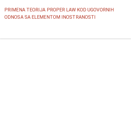
Povratak
PRIMENA TEORIJA PROPER LAW KOD UGOVORNIH
na
ODNOSA SA ELEMENTOM INOSTRANOSTI
detalje
članka
Pr
P
P