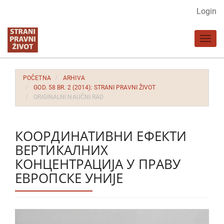
Glavna
Login
navigacija
Glavni
Toggl
sadržaj
navig
Bočna
strana
POČETNA
ARHIVA
GOD. 58 BR. 2 (2014): STRANI PRAVNI ŽIVOT
ORIGINALNI NAUČNI RAD
КООРДИНАТИВНИ ЕФЕКТИ
ВЕРТИКАЛНИХ
КОНЦЕНТРАЦИЈА У ПРАВУ
ЕВРОПСКЕ УНИЈЕ
Bočna