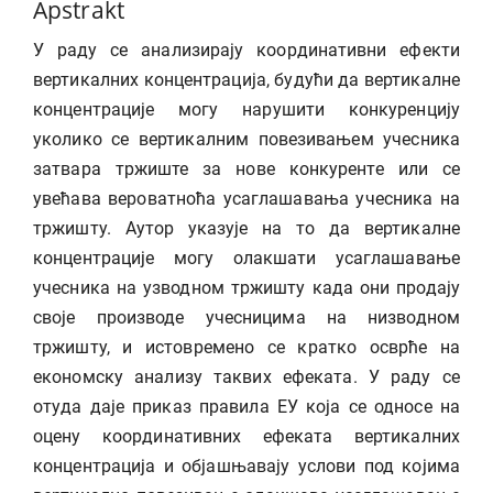
Apstrakt
У раду се анализирају координативни ефекти
вертикалних концентрација, будући да вертикалне
концентрације могу нарушити конкуренцију
уколико се вертикалним повезивањем учесника
затвара тржиште за нове конкуренте или се
увећава вероватноћа усаглашавања учесника на
тржишту. Аутор указује на то да вертикалне
концентрације могу олакшати усаглашавање
учесника на узводном тржишту када они продају
своје производе учесницима на низводном
тржишту, и истовремено се кратко осврће на
економску анализу таквих ефеката. У раду се
отуда даје приказ правила ЕУ која се односе на
оцену координативних ефеката вертикалних
концентрација и објашњавају услови под којима