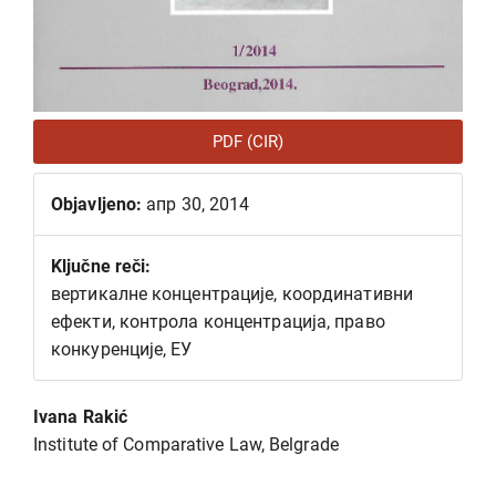
PDF (CIR)
Objavljeno:
апр 30, 2014
Ključne reči:
вертикалне концентрације, координативни
ефекти, контрола концентрација, право
конкуренције, ЕУ
Glavni
Ivana Rakić
sadržaj
Institute of Comparative Law, Belgrade
članka