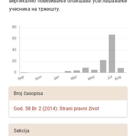
вертикално повезивање олакшава усаглашавање
учесника на тржишту.
Preuzimanja
Detalji
Broj časopisa
članka
God. 58 Br. 2 (2014): Strani pravni život
Sekcija