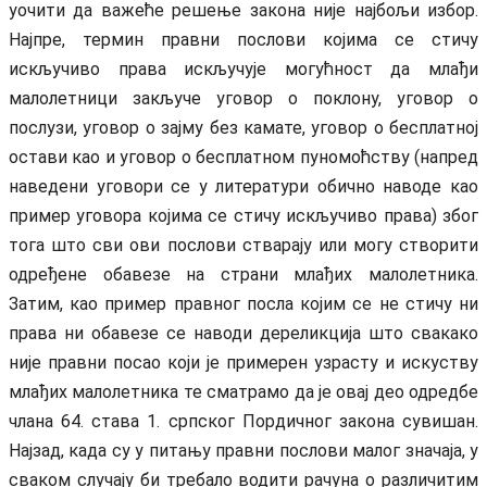
уочити да важеће решење закона није најбољи избор.
Најпре, термин правни послови којима се стичу
искључиво права искључује могућност да млађи
малолетници закључе уговор о поклону, уговор о
послузи, уговор о зајму без камате, уговор о бесплатној
остави као и уговор о бесплатном пуномоћству (напред
наведени уговори се у литератури обично наводе као
пример уговора којима се стичу искључиво права) због
тога што сви ови послови стварају или могу створити
одређене обавезе на страни млађих малолетника.
Затим, као пример правног посла којим се не стичу ни
права ни обавезе се наводи дереликција што свакако
није правни посао који је примерен узрасту и искуству
млађих малолетника те сматрамо да је овај део одредбе
члана 64. става 1. српског Пордичног закона сувишан.
Најзад, када су у питању правни послови малог значаја, у
сваком случају би требало водити рачуна о различитим