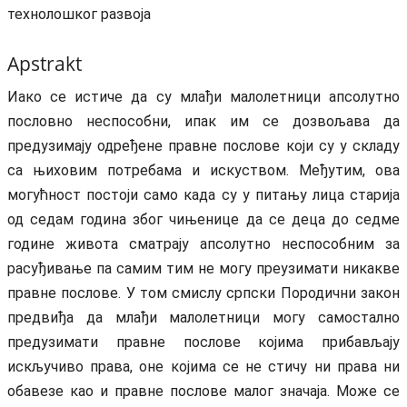
технолошког развоја
Apstrakt
Иако се истиче да су млађи малолетници апсолутно
пословно неспособни, ипак им се дозвољава да
предузимају одређене правне послове који су у складу
са њиховим потребама и искуством. Mеђутим, ова
могућност постоји само када су у питању лица старија
од седам година због чињенице да се деца до седме
године живота сматрају апсолутно неспособним за
расуђивање па самим тим не могу преузимати никакве
правне послове. У том смислу српски Породични закон
предвиђа да млађи малолетници могу самостално
предузимати правне послове којима прибављају
искључиво права, оне којима се не стичу ни права ни
обавезе као и правне послове малог значаја. Може се