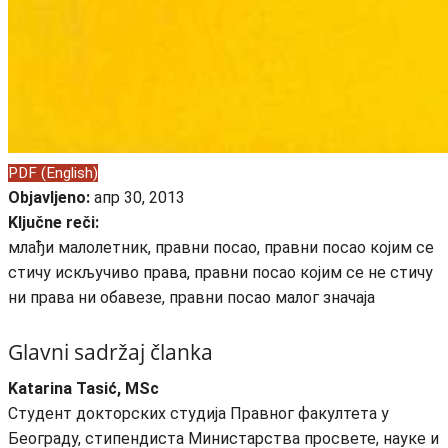
PDF (English)
Objavljeno:
апр 30, 2013
Ključne reči:
млађи малолетник, правни посао, правни посао којим се
стичу искључиво права, правни посао којим се не стичу
ни права ни обавезе, правни посао малог значаја
Glavni sadržaj članka
Katarina Tasić, MSc
Cтудент докторских студија Правног факултета у
Београду, стипендиста Министарства просвете, науке и