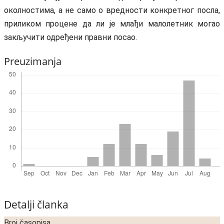
околностима, а не само о вредности конкретног посла,
приликом процене да ли је млађи малолетник могао
закључити одређени правни посао.
Preuzimanja
Detalji članka
Broj časopisa