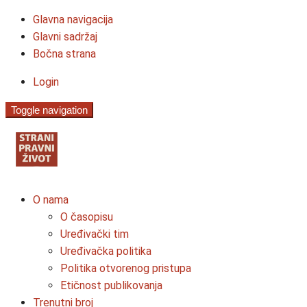
Glavna navigacija
Glavni sadržaj
Bočna strana
Login
Toggle navigation
O nama
O časopisu
Uređivački tim
Uređivačka politika
Politika otvorenog pristupa
Etičnost publikovanja
Trenutni broj