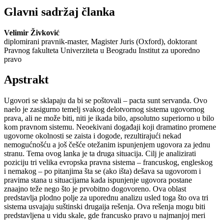
Glavni sadržaj članka
Velimir Živković
diplomirani pravnik-master, Magister Juris (Oxford), doktorant
Pravnog fakulteta Univerziteta u Beogradu Institut za uporedno
pravo
Apstrakt
Ugovori se sklapaju da bi se poštovali – pacta sunt servanda. Ovo
naelo je zasigurno temelj svakog delotvornog sistema ugovornog
prava, ali ne može biti, niti je ikada bilo, apsolutno superiorno u bilo
kom pravnom sistemu. Neoekivani događaji koji dramatino promene
ugovorne okolnosti se zaista i dogode, rezultirajući nekad
nemogućnošću a još češće otežanim ispunjenjem ugovora za jednu
stranu. Tema ovog lanka je ta druga situacija. Cilj je analizirati
poziciju tri velika evropska pravna sistema – francuskog, engleskog
i nemakog – po pitanjima šta se (ako išta) dešava sa ugovorom i
pravima stana u situacijama kada ispunjenje ugovora postane
znaajno teže nego što je prvobitno dogovoreno. Ova oblast
predstavlja plodno polje za uporednu analizu usled toga što ova tri
sistema usvajaju suštinski drugaija rešenja. Ova rešenja mogu biti
predstavljena u vidu skale, gde francusko pravo u najmanjoj meri