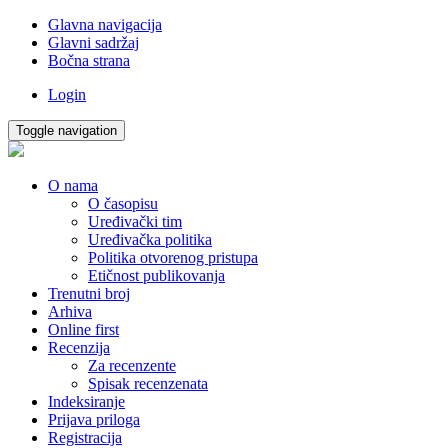
Glavna navigacija
Glavni sadržaj
Bočna strana
Login
Toggle navigation
O nama
O časopisu
Uređivački tim
Uređivačka politika
Politika otvorenog pristupa
Etičnost publikovanja
Trenutni broj
Arhiva
Online first
Recenzija
Za recenzente
Spisak recenzenata
Indeksiranje
Prijava priloga
Registracija