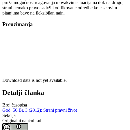
pruža mogućnost reagovanja u ovakvim situacijama dok na drugoj
strani nemako pravo sadrži kodifikovane odredbe koje se ovim
pitanjima bave na fleksibilan nain.
Preuzimanja
Download data is not yet available.
Detalji članka
Broj časopisa
God. 56 Br. 3 (2012): Strani pravni život
Sekcija
Originalni naučni rad