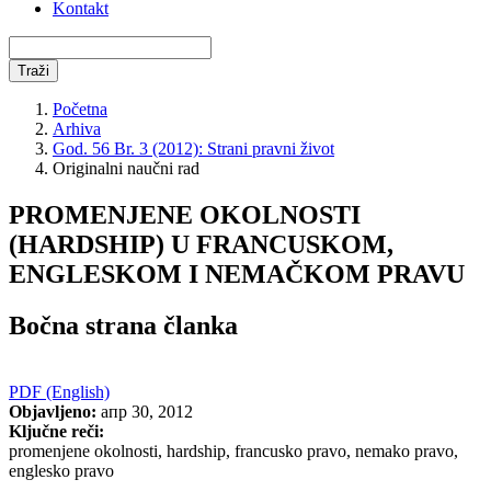
Kontakt
Traži
Početna
Arhiva
God. 56 Br. 3 (2012): Strani pravni život
Originalni naučni rad
PROMENJENE OKOLNOSTI
(HARDSHIP) U FRANCUSKOM,
ENGLESKOM I NEMAČKOM PRAVU
Bočna strana članka
PDF (English)
Objavljeno:
апр 30, 2012
Ključne reči:
promenjene okolnosti, hardship, francusko pravo, nemako pravo,
englesko pravo