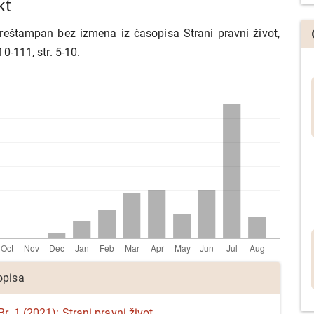
kt
eštampan bez izmena iz časopisa Strani pravni život,
10-111, str. 5-10.
a
opisa
r. 1 (2021): Strani pravni život