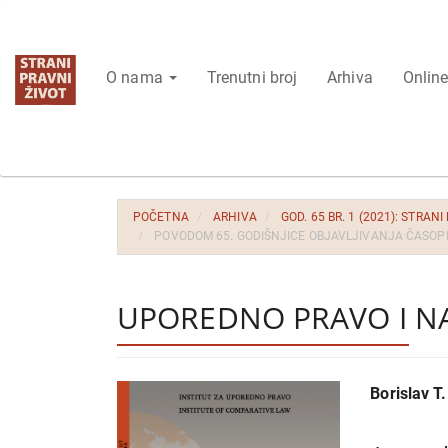
Glavna
navigacija
Glavni
O nama
Trenutni broj
Arhiva
Online
sadržaj
Bočna
strana
POČETNA
ARHIVA
GOD. 65 BR. 1 (2021): STRANI
POVODOM 65. GODIŠNJICE OBJAVLJIVANJA ČASOP
UPOREDNO PRAVO I N
Bočna
Glavni
Borislav T.
strana
sadrža
članka
članka