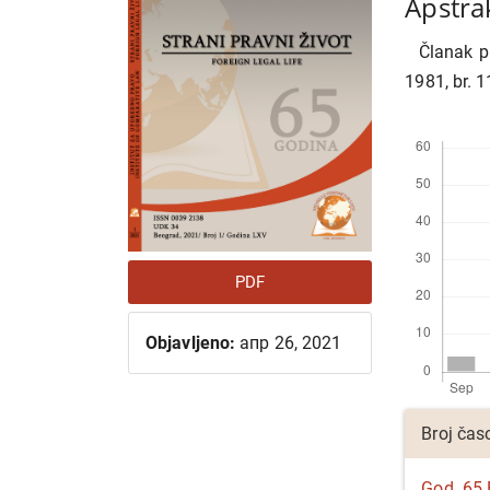
Apstra
Članak pr
1981, br. 1
Preuzimanj
PDF
Objavljeno:
апр 26, 2021
Detalji
Broj čas
članka
God. 65 B