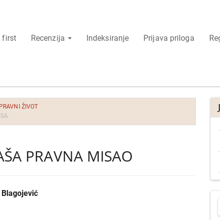
 first
Recenzija
Indeksiranje
Prijava priloga
Reg
 PRAVNI ŽIVOT
ISA
AŠA PRAVNA MISAO
 Blagojević
P
j
r