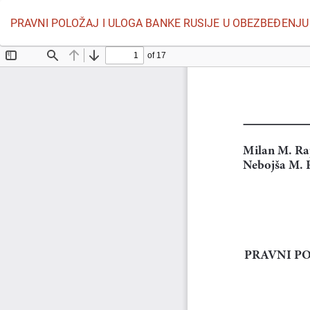
Povratak
PRAVNI POLOŽAJ I ULOGA BANKE RUSIJE U OBEZBEĐENJ
na
detalje
članka