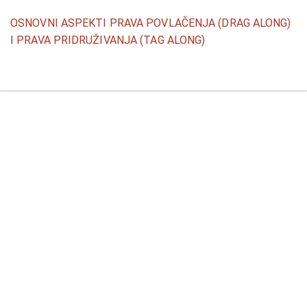
Povratak
OSNOVNI ASPEKTI PRAVA POVLAČENJA (DRAG ALONG)
na
I PRAVA PRIDRUŽIVANJA (TAG ALONG)
detalje
članka
Pr
P
P