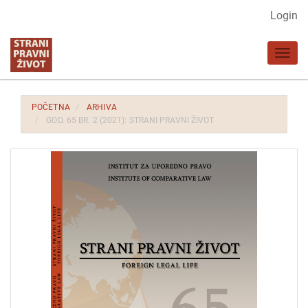
Glavna
Login
navigacija
Glavni
Toggl
sadržaj
navig
Bočna
strana
POČETNA
ARHIVA
GOD. 65 BR. 2 (2021): STRANI PRAVNI ŽIVOT