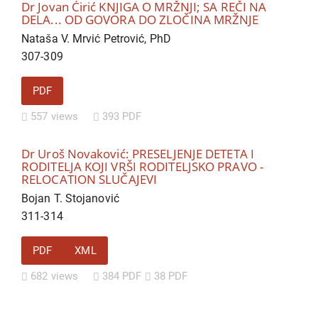
Dr Jovan Ćirić KNJIGA O MRŽNJI; SA REČI NA
DELA... OD GOVORA DO ZLOČINA MRŽNJE
Nataša V. Mrvić Petrović, PhD
307-309
PDF
557 views
393 PDF
Dr Uroš Novaković: PRESELJENJE DETETA I
RODITELJA KOJI VRŠI RODITELJSKO PRAVO -
RELOCATION SLUČAJEVI
Bojan T. Stojanović
311-314
PDF
XML
682 views
384 PDF
38 PDF