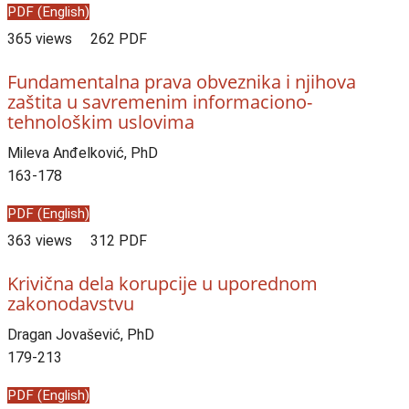
PDF (English)
365 views
262 PDF
Fundamentalna prava obveznika i njihova
zaštita u savremenim informaciono-
tehnološkim uslovima
Mileva Anđelković, PhD
163-178
PDF (English)
363 views
312 PDF
Krivična dela korupcije u uporednom
zakonodavstvu
Dragan Jovašević, PhD
179-213
PDF (English)