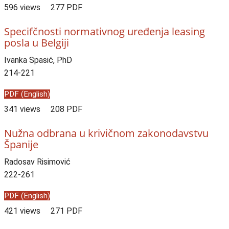
596 views
277 PDF
Specifčnosti normativnog uređenja leasing
posla u Belgiji
Ivanka Spasić, PhD
214-221
PDF (English)
341 views
208 PDF
Nužna odbrana u krivičnom zakonodavstvu
Španije
Radosav Risimović
222-261
PDF (English)
421 views
271 PDF