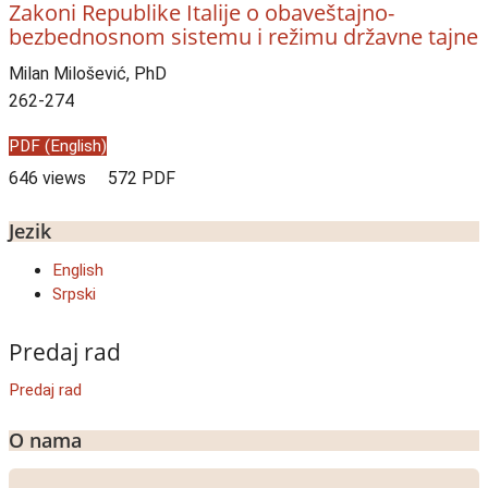
Zakoni Republike Italije o obaveštajno-
bezbednosnom sistemu i režimu državne tajne
Milan Milošević, PhD
262-274
PDF (English)
646 views
572 PDF
Jezik
English
Srpski
Predaj rad
Predaj rad
O nama