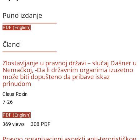
Puno izdanje
PDF (English)
Članci
Zlostavljanje u pravnoj državi – slučaj Dašner u
Nemačkoj, -Da li državnim organima izuzetno
može biti dopušteno da pribave iskaz
prinudom
Claus Roxin
7-26
PDF (English)
369 views
308 PDF
Pravno organizacioni aspekti anti-terorističkog