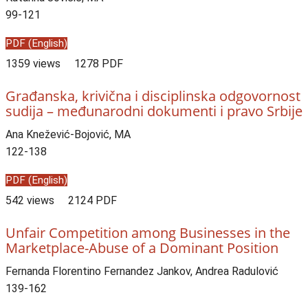
99-121
PDF (English)
1359 views
1278 PDF
Građanska, krivična i disciplinska odgovornost
sudija – međunarodni dokumenti i pravo Srbije
Ana Knežević-Bojović, MA
122-138
PDF (English)
542 views
2124 PDF
Unfair Competition among Businesses in the
Marketplace-Abuse of a Dominant Position
Fernanda Florentino Fernandez Jankov, Andrea Radulović
139-162