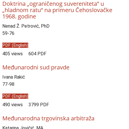
Doktrina „ograničenog suvereniteta“ u
„hladnom ratu“ na primeru Čehoslovačke
1968. godine
Nenad Ž. Petrović, PhD
59-76
PDF (English)
405 views
604 PDF
Međunarodni sud pravde
Ivana Rakić
77-98
PDF (English)
490 views
3799 PDF
Međunarodna trgovinska arbitraža
Katarina Jovičić, MA