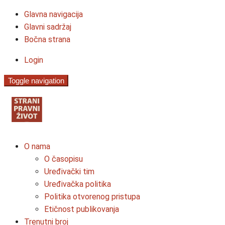
Glavna navigacija
Glavni sadržaj
Bočna strana
Login
Toggle navigation
O nama
O časopisu
Uređivački tim
Uređivačka politika
Politika otvorenog pristupa
Etičnost publikovanja
Trenutni broj